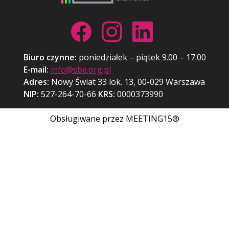
Biuro czynne:
poniedziałek – piątek 9.00 – 17.00
E-mail:
info@sbe.org.pl
Adres:
Nowy Świat 33 lok. 13, 00-029 Warszawa
NIP:
527-264-70-66
KRS:
0000373990
Obsługiwane przez MEETING15®